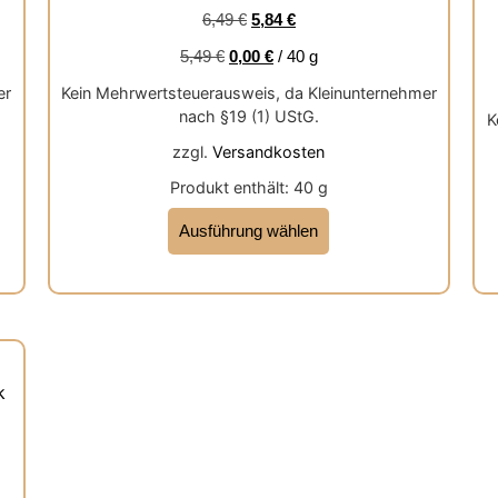
von 5
6,49
€
5,84
€
5,49
€
0,00
€
/
40
g
er
Kein Mehrwertsteuerausweis, da Kleinunternehmer
nach §19 (1) UStG.
K
zzgl.
Versandkosten
Produkt enthält: 40
g
Ausführung wählen