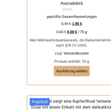
Avocadokick
Bewertet mit
geprüfte Gesamtbewertungen
5.00
von 5
6,49
€
1,95
€
0,00
€
0,00
€
/
70
g
Kein Mehrwertsteuerausweis, da Kleinunternehm
nach §19 (1) UStG.
zzgl.
Versandkosten
Produkt enthält: 70
g
Ausführung wählen
Angebot!