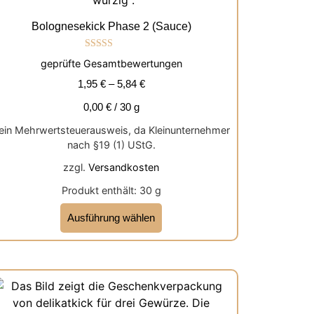
Bolognesekick Phase 2 (Sauce)
Bewertet mit
geprüfte Gesamtbewertungen
5.00
von 5
1,95
€
–
5,84
€
0,00
€
/
30
g
ein Mehrwertsteuerausweis, da Kleinunternehmer
nach §19 (1) UStG.
zzgl.
Versandkosten
Produkt enthält: 30
g
Ausführung wählen