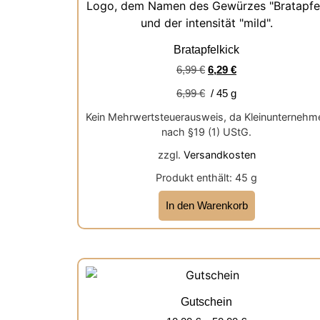
Bratapfelkick
6,99
€
6,29
€
6,99
€
/
45
g
Kein Mehrwertsteuerausweis, da Kleinunternehm
nach §19 (1) UStG.
zzgl.
Versandkosten
Produkt enthält: 45
g
In den Warenkorb
Gutschein