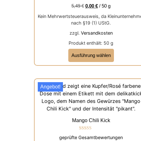
5,49
€
0,00
€
/
50
g
Kein Mehrwertsteuerausweis, da Kleinunternehm
nach §19 (1) UStG.
zzgl.
Versandkosten
Produkt enthält: 50
g
Ausführung wählen
Angebot!
Mango Chili Kick
Bewertet mit
geprüfte Gesamtbewertungen
5.00