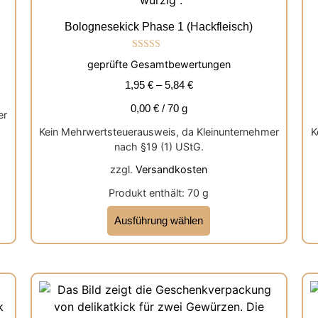
Bolognesekick Phase 1 (Hackfleisch)
Bewertet mit
geprüfte Gesamtbewertungen
5.00
von 5
1,95
€
–
5,84
€
0,00
€
/
70
g
er
Kein Mehrwertsteuerausweis, da Kleinunternehmer
K
nach §19 (1) UStG.
zzgl.
Versandkosten
Produkt enthält: 70
g
Ausführung wählen