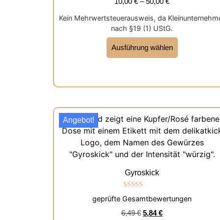
10,00
€
–
50,00
€
Kein Mehrwertsteuerausweis, da Kleinunternehm
nach §19 (1) UStG.
Ausführung wählen
Angebot!
Gyroskick
Bewertet mit
geprüfte Gesamtbewertungen
5.00
von 5
6,49
€
5,84
€