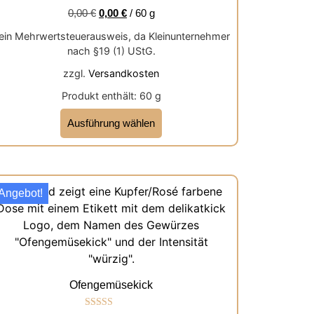
0,00
€
0,00
€
/
60
g
ein Mehrwertsteuerausweis, da Kleinunternehmer
nach §19 (1) UStG.
zzgl.
Versandkosten
Produkt enthält: 60
g
Ausführung wählen
Angebot!
Ofengemüsekick