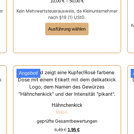
10,00
€
–
50,00
€
er
Kein Mehrwertsteuerausweis, da Kleinunternehmer
nach §19 (1) UStG.
K
Ausführung wählen
Angebot!
Hähnchenkick
Bewertet mit
geprüfte Gesamtbewertungen
5.00
von 5
6,49
€
1,95
€