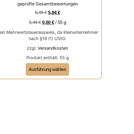
Bewertet mit
geprüfte Gesamtbewertungen
5.00
von 5
6,49
€
5,84
€
5,49
€
0,00
€
/
55
g
ein Mehrwertsteuerausweis, da Kleinunternehmer
nach §19 (1) UStG.
zzgl.
Versandkosten
Produkt enthält: 55
g
Ausführung wählen