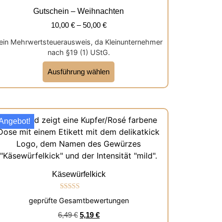
Gutschein – Weihnachten
10,00
€
–
50,00
€
ein Mehrwertsteuerausweis, da Kleinunternehmer
nach §19 (1) UStG.
Ausführung wählen
Angebot!
Käsewürfelkick
Bewertet mit
geprüfte Gesamtbewertungen
5.00
von 5
6,49
€
5,19
€