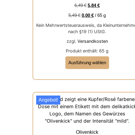
von 5
6,49
€
5,84
€
5,49
€
0,00
€
/
65
g
Kein Mehrwertsteuerausweis, da Kleinunternehm
nach §19 (1) UStG.
zzgl.
Versandkosten
Produkt enthält: 65
g
Ausführung wählen
Angebot!
Olivenkick