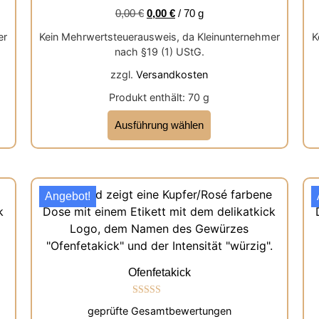
0,00
€
0,00
€
/
70
g
er
Kein Mehrwertsteuerausweis, da Kleinunternehmer
K
nach §19 (1) UStG.
zzgl.
Versandkosten
Produkt enthält: 70
g
Ausführung wählen
Angebot!
Ofenfetakick
Bewertet mit
geprüfte Gesamtbewertungen
5.00