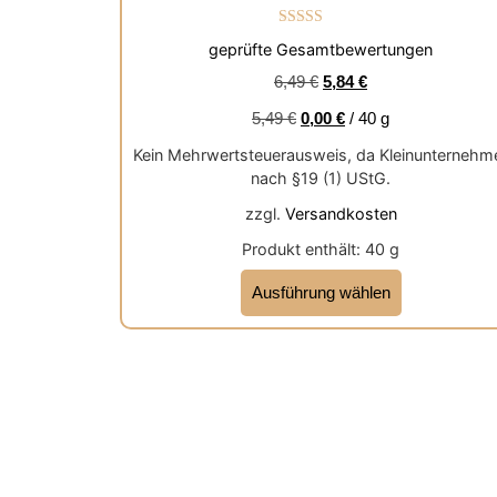
Bewertet mit
geprüfte Gesamtbewertungen
5.00
von 5
6,49
€
5,84
€
5,49
€
0,00
€
/
40
g
Kein Mehrwertsteuerausweis, da Kleinunternehm
nach §19 (1) UStG.
zzgl.
Versandkosten
Produkt enthält: 40
g
Ausführung wählen