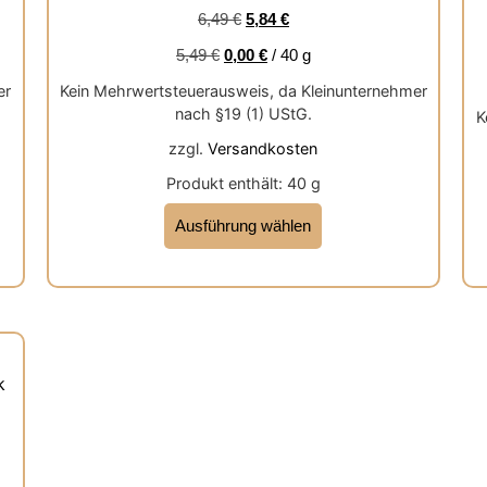
von 5
6,49
€
5,84
€
5,49
€
0,00
€
/
40
g
er
Kein Mehrwertsteuerausweis, da Kleinunternehmer
nach §19 (1) UStG.
K
zzgl.
Versandkosten
Produkt enthält: 40
g
Ausführung wählen