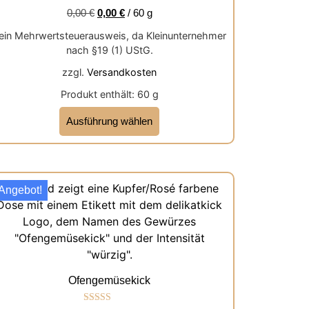
0,00
€
0,00
€
/
60
g
ein Mehrwertsteuerausweis, da Kleinunternehmer
nach §19 (1) UStG.
zzgl.
Versandkosten
Produkt enthält: 60
g
Ausführung wählen
Angebot!
Ofengemüsekick