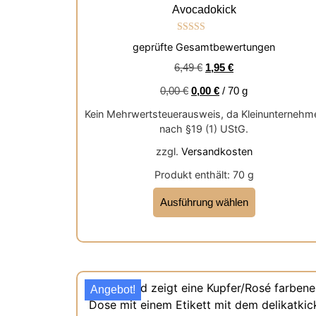
Avocadokick
Bewertet mit
geprüfte Gesamtbewertungen
5.00
von 5
6,49
€
1,95
€
0,00
€
0,00
€
/
70
g
Kein Mehrwertsteuerausweis, da Kleinunternehm
nach §19 (1) UStG.
zzgl.
Versandkosten
Produkt enthält: 70
g
Ausführung wählen
Angebot!