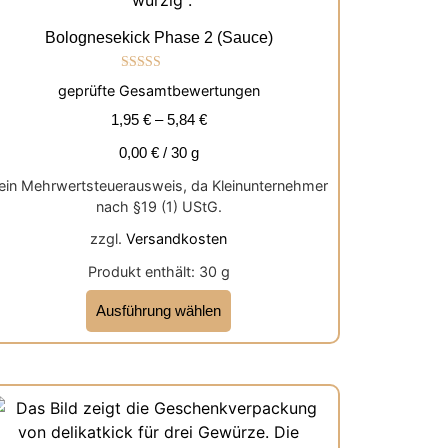
Bolognesekick Phase 2 (Sauce)
Bewertet mit
geprüfte Gesamtbewertungen
5.00
von 5
1,95
€
–
5,84
€
0,00
€
/
30
g
ein Mehrwertsteuerausweis, da Kleinunternehmer
nach §19 (1) UStG.
zzgl.
Versandkosten
Produkt enthält: 30
g
Ausführung wählen