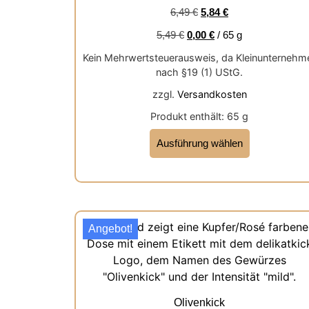
von 5
6,49
€
5,84
€
5,49
€
0,00
€
/
65
g
Kein Mehrwertsteuerausweis, da Kleinunternehm
nach §19 (1) UStG.
zzgl.
Versandkosten
Produkt enthält: 65
g
Ausführung wählen
Angebot!
Olivenkick