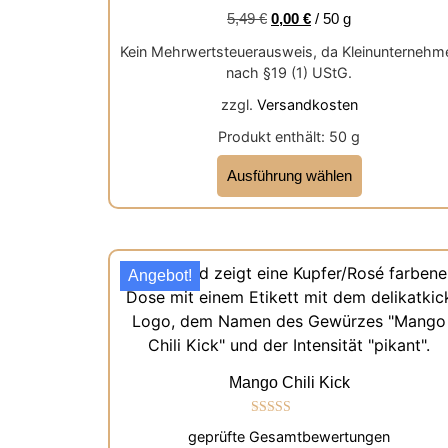
5,49
€
0,00
€
/
50
g
Kein Mehrwertsteuerausweis, da Kleinunternehm
nach §19 (1) UStG.
zzgl.
Versandkosten
Produkt enthält: 50
g
Ausführung wählen
Angebot!
Mango Chili Kick
Bewertet mit
geprüfte Gesamtbewertungen
5.00