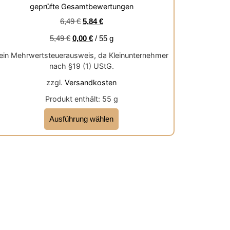
Bewertet mit
geprüfte Gesamtbewertungen
5.00
von 5
6,49
€
5,84
€
5,49
€
0,00
€
/
55
g
ein Mehrwertsteuerausweis, da Kleinunternehmer
nach §19 (1) UStG.
zzgl.
Versandkosten
Produkt enthält: 55
g
Ausführung wählen