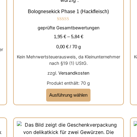
Bolognesekick Phase 1 (Hackfleisch)
Bewertet mit
geprüfte Gesamtbewertungen
5.00
von 5
1,95
€
–
5,84
€
0,00
€
/
70
g
er
Kein Mehrwertsteuerausweis, da Kleinunternehmer
K
nach §19 (1) UStG.
zzgl.
Versandkosten
Produkt enthält: 70
g
Ausführung wählen