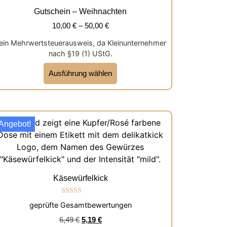
Gutschein – Weihnachten
10,00
€
–
50,00
€
ein Mehrwertsteuerausweis, da Kleinunternehmer
nach §19 (1) UStG.
Ausführung wählen
Angebot!
Käsewürfelkick
Bewertet mit
geprüfte Gesamtbewertungen
5.00
von 5
6,49
€
5,19
€