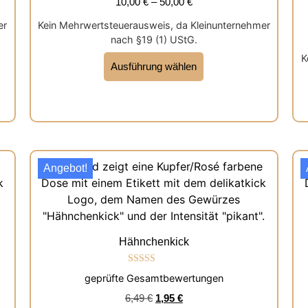
10,00
€
–
50,00
€
er
Kein Mehrwertsteuerausweis, da Kleinunternehmer
nach §19 (1) UStG.
K
Ausführung wählen
Angebot!
Hähnchenkick
Bewertet mit
geprüfte Gesamtbewertungen
5.00
von 5
6,49
€
1,95
€