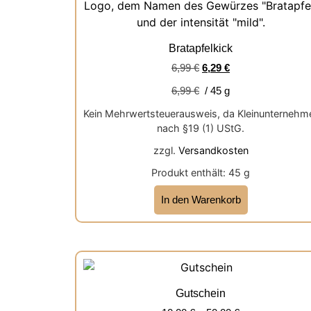
Bratapfelkick
6,99
€
6,29
€
6,99
€
/
45
g
Kein Mehrwertsteuerausweis, da Kleinunternehm
nach §19 (1) UStG.
zzgl.
Versandkosten
Produkt enthält: 45
g
In den Warenkorb
Gutschein