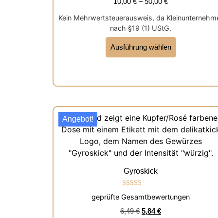
10,00
€
–
50,00
€
Kein Mehrwertsteuerausweis, da Kleinunternehm
nach §19 (1) UStG.
Ausführung wählen
Angebot!
Gyroskick
Bewertet mit
geprüfte Gesamtbewertungen
5.00
von 5
6,49
€
5,84
€