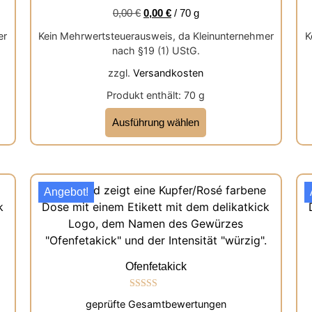
0,00
€
0,00
€
/
70
g
er
Kein Mehrwertsteuerausweis, da Kleinunternehmer
K
nach §19 (1) UStG.
zzgl.
Versandkosten
Produkt enthält: 70
g
Ausführung wählen
Angebot!
Ofenfetakick
Bewertet mit
geprüfte Gesamtbewertungen
5.00