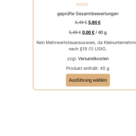
Bewertet mit
geprüfte Gesamtbewertungen
5.00
von 5
6,49
€
5,84
€
5,49
€
0,00
€
/
40
g
Kein Mehrwertsteuerausweis, da Kleinunternehm
nach §19 (1) UStG.
zzgl.
Versandkosten
Produkt enthält: 40
g
Ausführung wählen